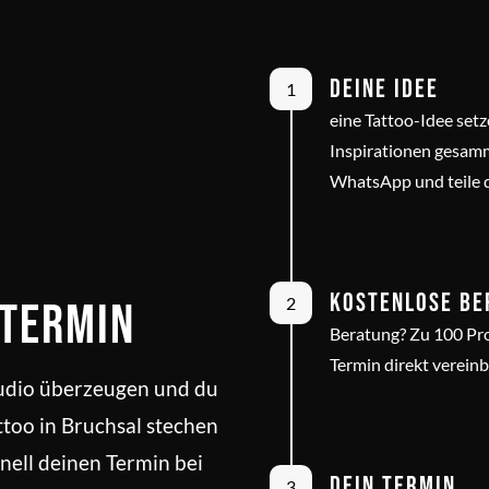
Deine Idee
1
eine Tattoo-Idee setz
Inspirationen gesamm
WhatsApp und teile 
Kostenlose Be
2
 Termin
Beratung? Zu 100 Pro
Termin direkt vereinb
udio überzeugen und du
attoo in Bruchsal stechen
hnell deinen Termin bei
Dein Termin
3