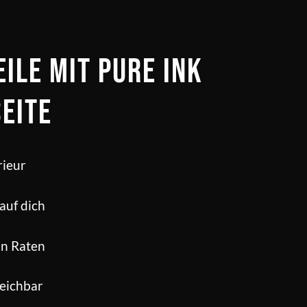
eile mit Pure Ink
Seite
ieur
auf dich
in Raten
reichbar