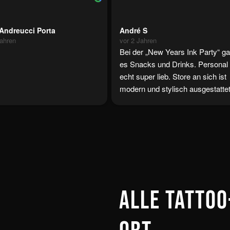
 Andreucci Porta
André S
Jahren
vor 2 Jahren
Bei der „New Years Ink Party“ ga
es Snacks und Drinks. Personal 
echt super lieb. Store an sich ist 
modern und stylisch ausgestattet.
Tätowiererin Krisztina hat meinen
Wunsch erfüllt und das Tattoo sie
wie erhofft sehr gut aus. Ich kom
gern wieder.
Alle Tattoo